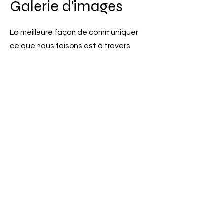
Galerie d'images
La meilleure façon de communiquer
ce que nous faisons est à travers
des images. En parcourant notre
site, voyez si vous pouvez vous
faire une idée de notre touche de
signature.
I’m an image title.
Describe your image here.
Go to “Manage Media” to
add your content.