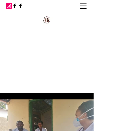
Femme action & Bien
être et santé Kasaï
Le développement du Kasaï par la femme
et la santé.
bien.santekas@gmail.com
+32466184212
+32496744636