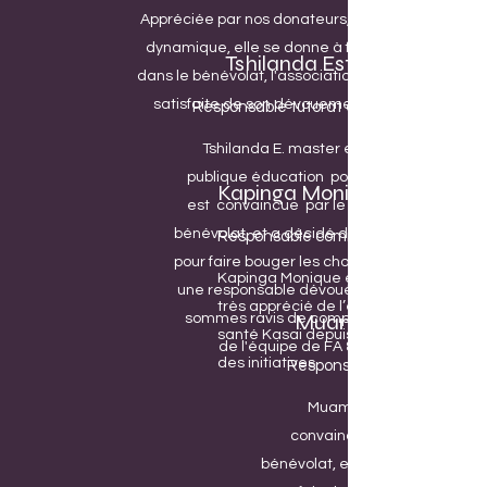
Appréciée par nos donateurs, très
dynamique, elle se donne à fond
Tshilanda Esther
dans le bénévolat, l'association est
satisfaite de son dévouement.
Responsable tutorat étudiants
Tshilanda E. master en santé
publique éducation pour la santé
Kapinga Monique
est convaincue par le pouvoir du
bénévolat, et a décidé de s'engager
Responsable communication
pour faire bouger les choses. Elle est
Kapinga Monique est un membre
une responsable dévouée que nous
très apprécié de l’équipe bien être
Muamba Philomèn
sommes ravis de compter au sein
santé Kasai depuis 2021. Elle prend
de l'équipe de FA & BSK.
des initiatives.
Responsable de la trésorer
Muamba Philomène est
convaincue par le pouvoir d
Maxence Muk
bénévolat, et a décidé de s'en