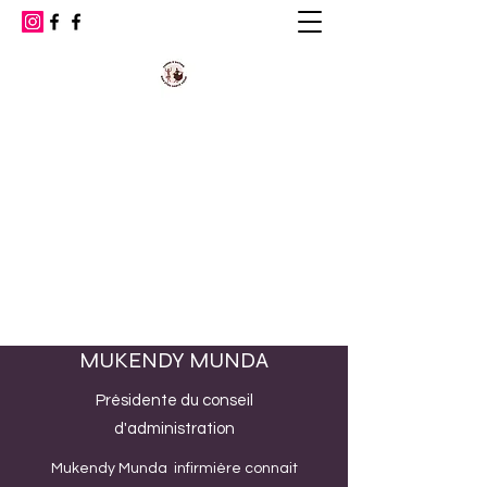
Femme action & Bien
être et santé Kasaï
Le développement du Kasaï par la femme
et la santé.
bien.santekas@gmail.com
+32466184212
+32496744636
MUKENDY MUNDA
Présidente du conseil
d'administration
Mukendy Munda infirmière connait