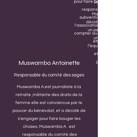
pour faire bouger les choses. Ell
Responsable média 
responsable de surveiller le
Maxence est un étudia
subventions et les recettes 
décidé de mettre à notre 
l'association ,nous sommes rav
un peu de son temps libre
compter au sein de l'équipe de
un membre très appr
être santé Kasaï.
l’équipe Femme action &
et santé Kasaï depuis
Muswamba Antoinette
gère nos réseaux so
Responsable du comité des sages
Muswamba A.est journaliste à la
retraite ,militante des droits de la
femme elle est convaincue par le
pouvoir du bénévolat, et a décidé de
s'engager pour faire bouger les
choses. Muswamba A . est
responsable du comité des